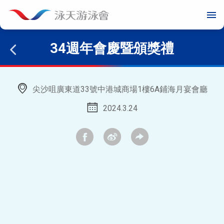
menu
34週年會慶暨頒獎禮
尖沙咀廣東道33號中港城商場1樓6A鋪海月宴會廳
2024.3.24