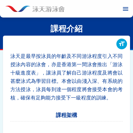
menu
課程介紹
format_size
泳天是最早按泳員的年齡及不同游泳程度引入不同
授泳內容的泳會，亦是香港第一間泳會推出「游泳
十級進度表」，讓泳員了解自己游泳程度及將會以
甚麼泳式為學習目標。本會以由淺入深、有系統的
方法授泳，泳員每到達一個程度將會接受本會的考
核，確保有足夠能力接受下一級程度的訓練。
課程架構