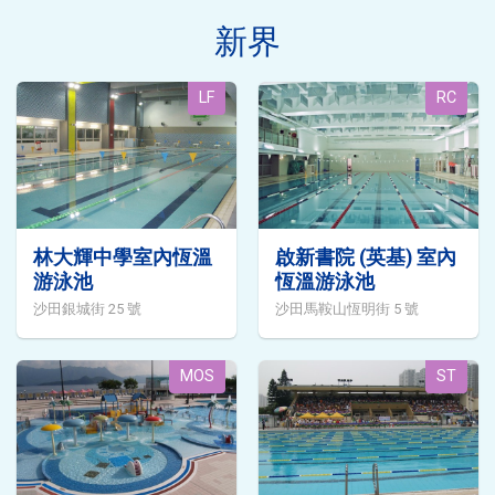
新界
LF
RC
林大輝中學室內恆溫
啟新書院 (英基) 室內
游泳池
恆溫游泳池
沙田銀城街 25 號
沙田馬鞍山恆明街 5 號
MOS
ST