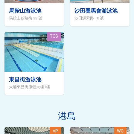
馬鞍山游泳池
沙田賽馬會游泳池
馬鞍山鞍駿街 33 號
沙田源禾路 10 號
TCS
東昌街游泳池
大埔東昌街康體大樓1樓
港島
VP
WC