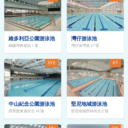
維多利亞公園游泳池
灣仔游泳池
銅鑼灣興發街 1 號
灣仔港灣道 27 號
SYS
KT
中山紀念公園游泳池
堅尼地城游泳池
西營盤東邊街北 16 號
堅尼地城西祥街北 2 號