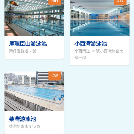
MH
SW
摩理臣山游泳池
小西灣游泳池
灣仔愛群道 7 號
小西灣道 15 號小西灣綜合大
樓一樓
CW
柴灣游泳池
柴灣新廈街 345 號