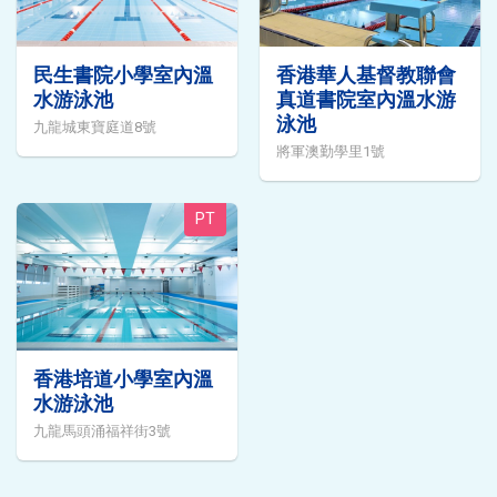
民生書院小學室內溫
香港華人基督教聯會
水游泳池
真道書院室內溫水游
泳池
九龍城東寶庭道8號
將軍澳勤學里1號
PT
香港培道小學室內溫
水游泳池
九龍馬頭涌福祥街3號