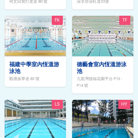
何文田窩打老道 80 號
深水埗深旺道33號
FK
TF
福建中學室內恆溫游
德藝會室內恆溫游泳
泳池
池
觀塘振華道 83 號
九龍灣德福花園平台 P13 -
P14 號
LS
HY