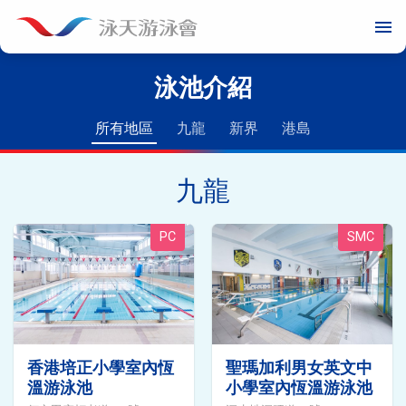
menu
泳池介紹
所有地區
九龍
新界
港島
九龍
PC
SMC
香港培正小學室內恆
聖瑪加利男女英文中
溫游泳池
小學室內恆溫游泳池