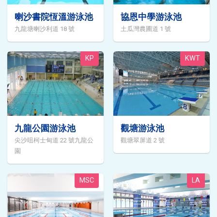
喇沙書院恆溫游泳池
協恩中學游泳池
九龍塘喇沙利道 18 號
土瓜灣農圃道 1 號
KP
KWT
九龍公園游泳池
觀塘游泳池
尖沙咀柯士甸道 22 號九龍公
觀塘翠屏道 2 號
園
MSC
LA