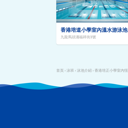
香港培道小學室內溫水游泳池
九龍馬頭涌福祥街3號
首頁
›
泳班
›
泳池介紹
›
香港培正小學室內恆