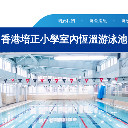
關於我們
泳會消息
泳
香港培正小學室內恆溫游泳池