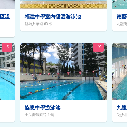
恆溫
福建中學室內恆溫游泳池
德藝
觀塘振華道 83 號
九龍灣德
LS
HY
協恩中學游泳池
九龍
土瓜灣農圃道 1 號
尖沙咀