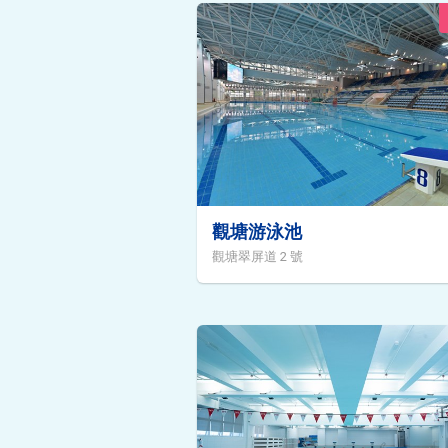
觀塘游泳池
觀塘翠屏道 2 號