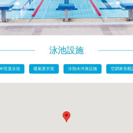
泳池設施
 米恆溫泳池
暖氣更衣室
冷熱水沖身設施
空調家長觀