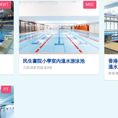
KWT
MSC
民生書院小學室內溫水游泳池
香港
溫水
九龍城東寶庭道8號
將軍澳
PT