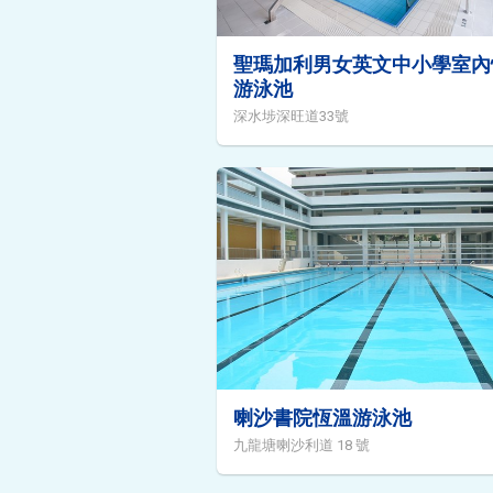
聖瑪加利男女英文中小學室內
游泳池
深水埗深旺道33號
喇沙書院恆溫游泳池
九龍塘喇沙利道 18 號