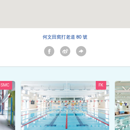
何文田窩打老道 80 號
SMC
FK