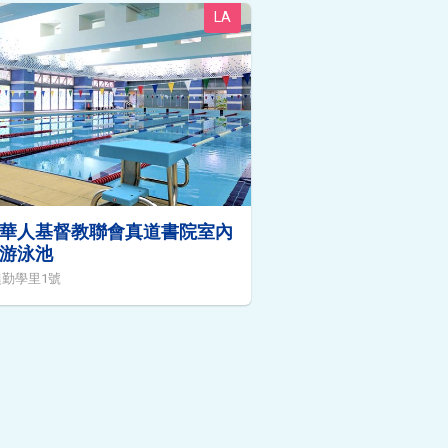
LA
華人基督教聯會真道書院室內
游泳池
勤學里1號