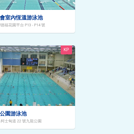
會室內恆溫游泳池
福花園平台 P13 - P14 號
KP
公園游泳池
柯士甸道 22 號九龍公園