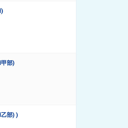
)
甲部)
部) )