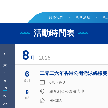
關於我們
泳會消息
泳
活動時間表
8
月
2026
六
6
二零二六年香港公開游泳錦標賽
1
8
月
8
6/8 - 9/8
15
9
維多利亞公園游泳池
22
8
月
HKGSA
29