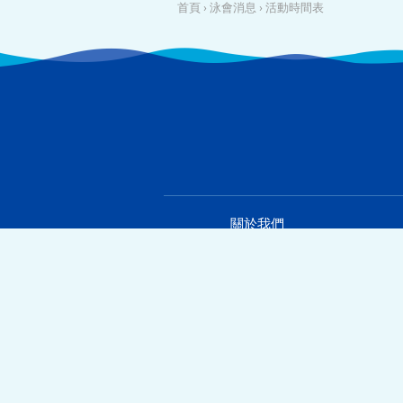
首頁
›
泳會消息
›
活動時間表
關於我們
泳天介紹
泳天成就
合作機構
加入泳天
聯絡我們