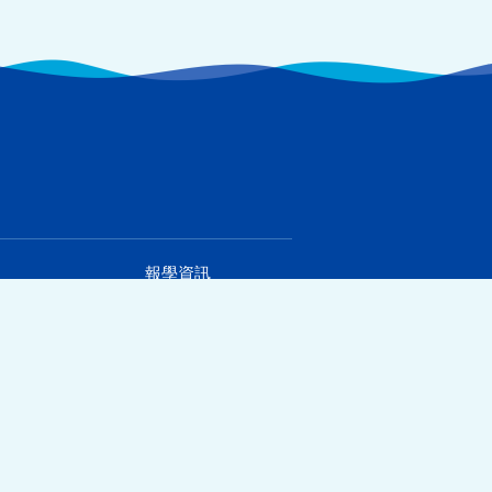
報學資訊
報名流程
報名須知
惡劣天氣安排
泳班學員守則