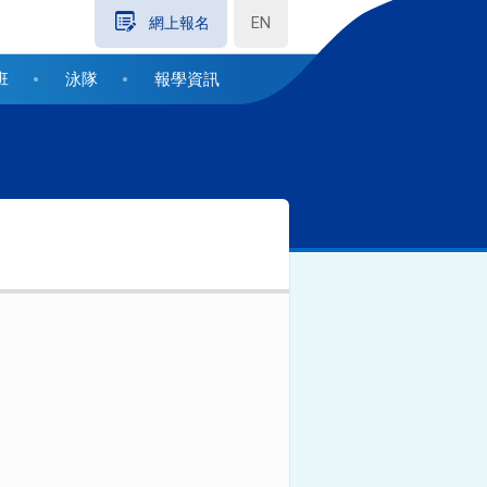
EN
網上報名
班
泳隊
報學資訊