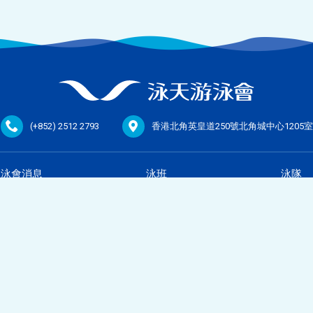
(+852) 2512 2793
香港北角英皇道250號北角城中心1205室
泳會消息
泳班
泳隊
最新消息
課程介紹
泳隊介紹
泳天會訊
泳池介紹
訓練大綱
比賽速遞
泳班教練
泳隊教練
泳班訊息
泳班條款
加入泳隊
泳隊訊息
泳班搜尋
活動時間表
下載區