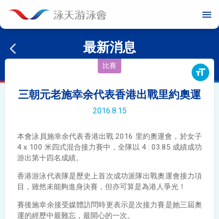
menu
最新消息
比賽
format_size
三朝元老施幸余代表香港出戰里約奧運
2016.8.15
本會泳員施幸余代表香港出戰 2016 里約奧運會，於女子
4 x 100 米四式混合接力賽中，全隊以 4 : 03.85 成績成功
游出第十四名成績。
香港游泳代表隊是歷史上首次成功派隊出戰奧運會接力項
目，雖然未能夠進身決賽，但亦可算是為港人爭光！
賽後施幸余接受媒體訪問時更表示是次接力賽是她三屆奧
運的經歷中最難忘，最開心的一次。