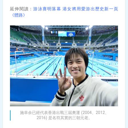
延伸閱讀：
游泳賽明落幕 港女將用愛游出歷史新一頁
《體路》
施幸余已經代表香港出戰三屆奧運 (2004、2012、
2016) 是名符其實的三朝元老。