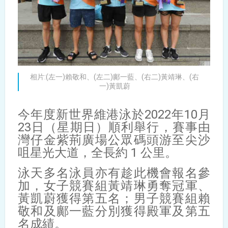
相片:(左一)賴敬和、(左二)鄺一藍、(右二)黃靖琳、(右
一)黃凱蔚
今年度新世界維港泳於2022年10月
23日（星期日）順利舉行，賽事由
灣仔金紫荊廣場公眾碼頭游至尖沙
咀星光大道，全長約 1 公里。
泳天多名泳員亦有趁此機會報名參
加，女子競賽組黃靖琳勇奪冠軍、
黃凱蔚獲得第五名；男子競賽組賴
敬和及鄺一藍分別獲得殿軍及第五
名成績。