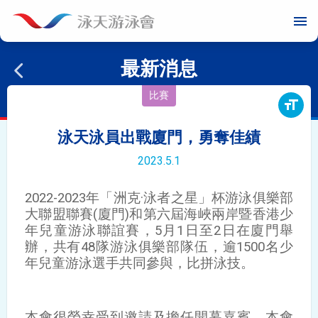
menu
最新消息
比賽
format_size
泳天泳員出戰廈門，勇奪佳績
2023.5.1
2022-2023年「洲克·泳者之星」杯游泳俱樂部
大聯盟聯賽(廈門)和第六屆海峽兩岸暨香港少
年兒童游泳聯誼賽，5月1日至2日在廈門舉
辦，共有48隊游泳俱樂部隊伍，逾1500名少
年兒童游泳選手共同參與，比拼泳技。
本會很榮幸受到邀請及擔任開幕嘉賓，本會