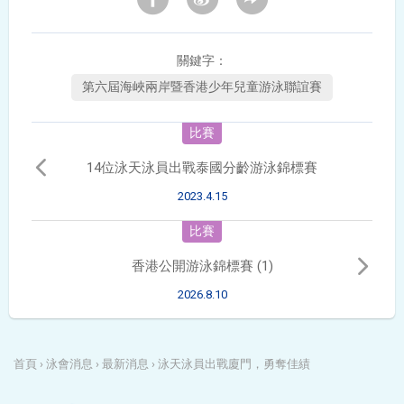
關鍵字：
第六屆海峽兩岸暨香港少年兒童游泳聯誼賽
比賽
14位泳天泳員出戰泰國分齡游泳錦標賽
2023.4.15
比賽
香港公開游泳錦標賽 (1)
2026.8.10
首頁
›
泳會消息
›
最新消息
›
泳天泳員出戰廈門，勇奪佳績