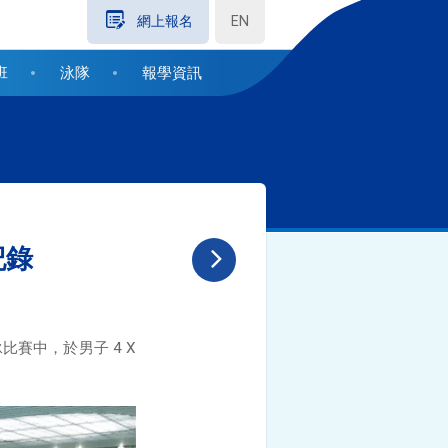
EN
網上報名
班
泳隊
報學資訊
記錄
比賽中，於男子 4 X