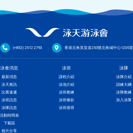
(+852) 2512 2793
香港北角英皇道250號北角城中心1205室
泳會消息
泳班
泳隊
最新消息
課程介紹
泳隊介紹
泳天會訊
泳池介紹
訓練大綱
比賽速遞
泳班教練
泳隊教練
泳班訊息
泳班條款
加入泳隊
泳隊訊息
泳班搜尋
活動時間表
下載區
相片分享