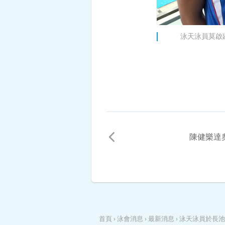
泳天泳員莫啟廸
陳健樂達
首頁
›
泳會消息
›
最新消息
›
泳天泳員於長池