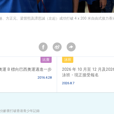
、方正元、梁晉熙及譚思誠（左起）成功打破 4 x 200 米自由式接力
比賽
泳班
奧運 B 標向巴西奧運邁進一步
2026 年 10 月至 12 月及202
泳班・現正接受報名
2016.4.28
2026.8.7
分齡賽打破香港青少年記錄