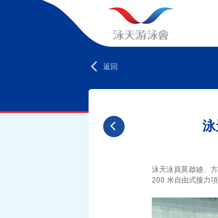
返回
泳
泳天泳員莫啟廸、方正
200 米自由式接力