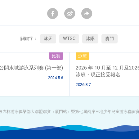
關鍵字：
泳天
WTSC
泳隊
廈門
比賽
泳班
香港公開水域游泳系列賽 (第一部)
2026 年 10 月至 12 月及202
泳班・現正接受報名
2024.5.6
2026.8.7
24年威波力杯游泳俱樂部大聯盟聯賽（厦門站）暨第七屆兩岸三地少年兒童游泳聯誼