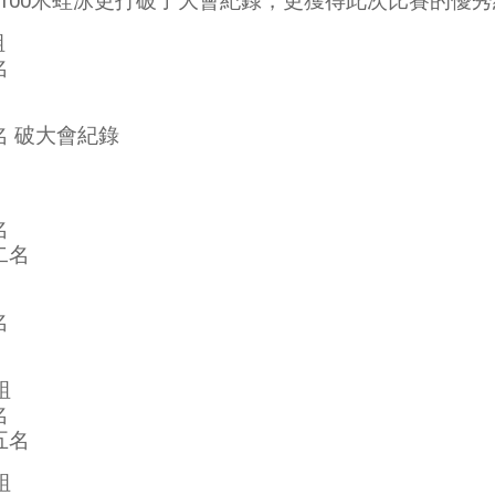
組100米蛙泳更打破了大會紀錄，更獲得此次比賽的優
組
名
名 破大會紀錄
名
二名
名
組
名
五名
組