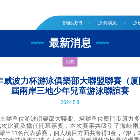
關於我們
泳會消息
泳
最新消息
比賽
024年威波力杯游泳俱樂部大聯盟聯賽（
屆兩岸三地少年兒童游泳聯誼賽
2024.5.8
主辦單位游泳俱樂部大聯盟、𠄘辦單位廈門市康力
此次比賽及擔任開幕嘉賓，本次賽事共吸引了海峽兩岸
派出11名代表參賽，個人項目方面共奪得3金，4銀，