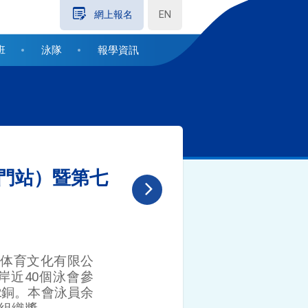
EN
網上報名
班
泳隊
報學資訊
厦門站）暨第七
多体育文化有限公
近40個泳會參
2銅。本會泳員余