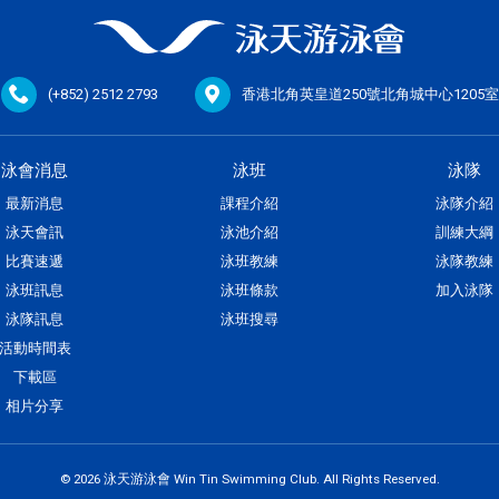
(+852) 2512 2793
香港北角英皇道250號北角城中心1205室
泳會消息
泳班
泳隊
最新消息
課程介紹
泳隊介紹
泳天會訊
泳池介紹
訓練大綱
比賽速遞
泳班教練
泳隊教練
泳班訊息
泳班條款
加入泳隊
泳隊訊息
泳班搜尋
活動時間表
下載區
相片分享
© 2026 泳天游泳會 Win Tin Swimming Club. All Rights Reserved.