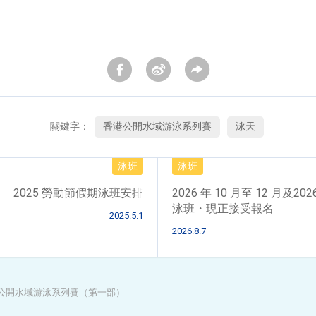
關鍵字：
香港公開水域游泳系列賽
泳天
泳班
泳班
2025 勞動節假期泳班安排
2026 年 10 月至 12 月及202
泳班・現正接受報名
2025.5.1
2026.8.7
香港公開水域游泳系列賽（第一部）