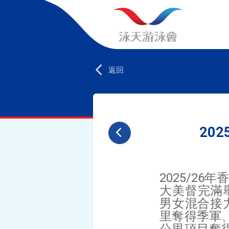
返回
20
2025/2
大美督完滿舉
男女混合接
里奪得季軍、