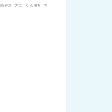
員羅梓洛（左二）及 余翊萱（右