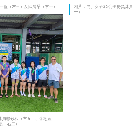
鄺一藍（左三）及陳懿樂（右一）
相片：男、女子3.3公里得獎泳
一）
獎泳員賴敬和（右五）、余翊萱
藍（右二）