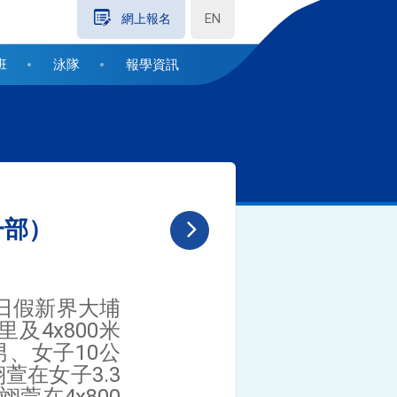
EN
網上報名
班
泳隊
報學資訊
一部）
2日假新界大埔
及4x800米
、女子10公
萱在女子3.3