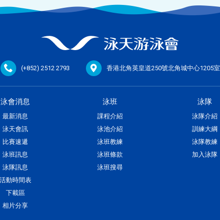
(+852) 2512 2793
香港北角英皇道250號北角城中心1205室
泳會消息
泳班
泳隊
最新消息
課程介紹
泳隊介紹
泳天會訊
泳池介紹
訓練大綱
比賽速遞
泳班教練
泳隊教練
泳班訊息
泳班條款
加入泳隊
泳隊訊息
泳班搜尋
活動時間表
下載區
相片分享