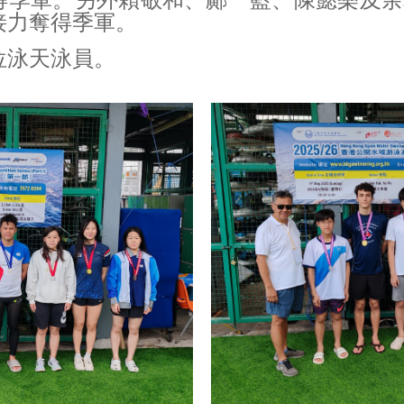
季軍。另外賴敬和、鄺一藍、陳懿樂及余翊
接力奪得季軍。
位泳天泳員。