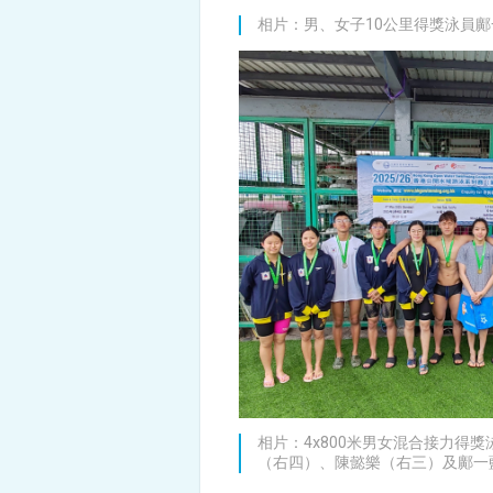
相片：男、女子10公里得獎泳員
相片：4x800米男女混合接力得
（右四）、陳懿樂（右三）及鄺一