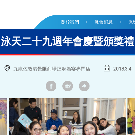
關於我們
泳會消息
泳
泳天二十九週年會慶暨頒獎禮
九龍佐敦港景匯商場煌府婚宴專門店
2018.3.4