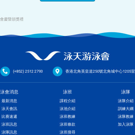
會慶暨頒獎禮
(+852) 2512 2793
香港北角英皇道250號北角城中心1205室
泳會消息
泳班
泳隊
最新消息
課程介紹
泳隊介紹
泳天會訊
泳池介紹
訓練大綱
比賽速遞
泳班教練
泳隊教練
泳班訊息
泳班條款
加入泳隊
泳隊訊息
泳班搜尋