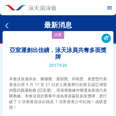
menu
最新消息
比賽
format_size
亞室運創出佳績．泳天泳員共奪多面獎
牌
2017.9.26
本會泳員施幸余、陳健樂、葉穎寶、何南慧、黃楚瑩代表
香港出席 9 月 17 至 27 日於
土庫曼舉行的第五屆亞洲室
內暨武藝運動會 (亞室運) ，而張軍教練亦獲選為香港代表
隊教練。本會泳員於賽事中成為香港贏取多面獎牌，更打
破了 2 項香港游泳紀錄及 1 項香港青少年紀錄！成績斐
然！