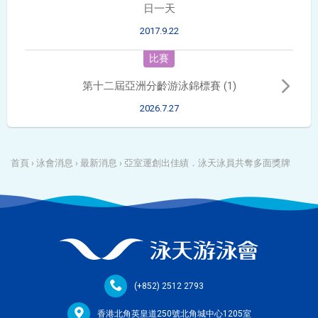
日一天
2017.9.22
比賽
第十二屆亞洲分齡游泳錦標賽 (1)
2026.7.27
首頁
›
泳會消息
›
最新消息
›
亞室運創出佳績．泳天泳員共奪多面獎牌
(+852) 2512 2793
香港北角英皇道250號北角城中心1205室