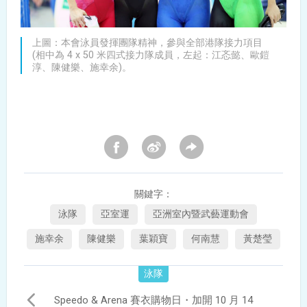
上圖：本會泳員發揮團隊精神，參與全部港隊接力項目
(相中為 4 x 50 米四式接力隊成員，左起：江忞懿、歐鎧
淳、陳健樂、施幸余)。
關鍵字：
泳隊
亞室運
亞洲室內暨武藝運動會
施幸余
陳健樂
葉穎寶
何南慧
黃楚瑩
泳隊
Speedo & Arena 賽衣購物日・加開 10 月 14