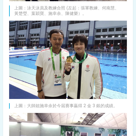
上圖：泳天泳員及教練合照 (左起：張軍教練、何南慧、
黃楚瑩、葉穎寶、施幸余、陳健樂）。
上圖：大師姐施幸余於今屆賽事贏得 2 金 3 銀的成績。