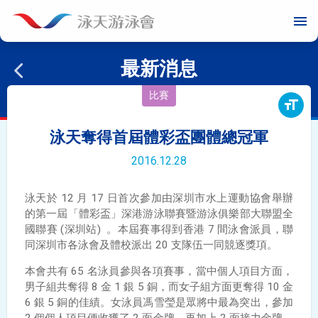
menu
最新消息
比賽
format_size
泳天奪得首屆體彩盃團體總冠軍
2016.12.28
泳天於
12
月
17
日首次參加由深圳市水上運動協會舉辦
的第一屆「體彩盃」深港游泳聯賽暨游泳俱樂部大聯盟全
國聯賽
(
深圳站
)
。本屆賽事得到香港 7 間泳會派員，聯
同深圳市各泳會及體校派出
20
支隊伍一同競逐獎項。
本會共有
65
名泳員參與各項賽事，當中個人項目方面，
男子組共奪得
8
金
1
銀
5
銅，而女子組方面更奪得
10
金
6
銀
5
銅的佳績。女泳員馮雪瑩是眾將中最為突出，參加