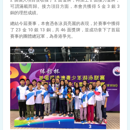
2
個個人項目便收獲了
2
面金牌，再加上
2
面接力金牌，
可謂滿載而歸。接力項目方面，本會共獲得
5
金
3
銀
3
銅的理想成績。
總結今屆賽事，本會憑各泳員亮麗的表現，於賽事中獲得
了
23
金
10
銀
13
銅，共
46
面獎牌，並成功拿下了首屆
賽事的團體總冠軍
，為香港爭光。