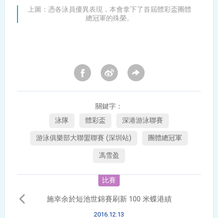
上圖：憑各泳員優異表現，本會拿下了首屆體彩盃團體
總冠軍的殊榮。
關鍵字：
泳隊
體彩盃
深港游泳聯賽
游泳俱樂部大聯盟聯賽 (深圳站)
團體總冠軍
馮雪盈
比賽
施幸余於短池世錦賽刷新 100 米蝶港績
2016.12.13