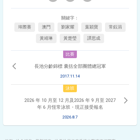
關鍵字：
埠際賽
澳門
劉家耀
葉穎寶
常鈺涓
黃靖琳
黃楚瑩
譚思成
比賽
長池分齡錦標 囊括全部團體總冠軍
2017.11.14
泳班
2026 年 10 月至 12 月及2026 年 9 月至 2027
年 6 月恆常泳班・現正接受報名
2026.8.7