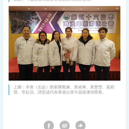
上圖：本會（左起）劉家耀教練、黃靖琳、黃楚瑩、葉穎
寶、常鈺涓、譚思成代表香港出席今屆港澳埠際賽。