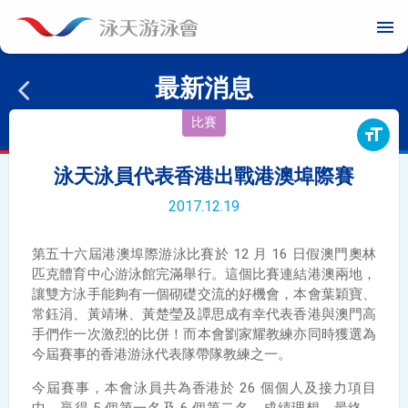
menu
最新消息
比賽
format_size
泳天泳員代表香港出戰港澳埠際賽
2017.12.19
第五十六屆港澳埠際游泳比賽於 12 月 16 日假澳門奧林
匹克體育中心游泳館完滿舉行。這個比賽連結港澳兩地，
讓雙方泳手能夠有一個砌礎交流的好機會，本會葉穎寶、
常鈺涓、黃靖琳、黃楚瑩及譚思成有幸代表香港與澳門高
手們作一次激烈的比併！而本會劉家耀教練亦同時獲選為
今屆賽事的香港游泳代表隊帶隊教練之一。
今屆賽事，本會泳員共為香港於 26 個個人及接力項目