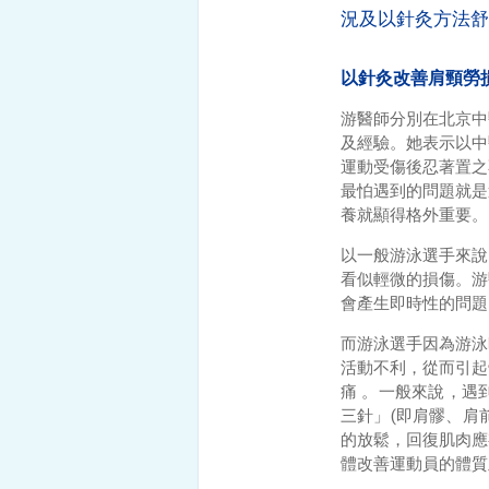
況及以針灸方法舒
以針灸改善肩頸勞
游醫師分別在北京中
及經驗。她表示以中
運動受傷後忍著置之
最怕遇到的問題就是
養就顯得格外重要
以一般游泳選手來說
看似輕微的損傷。游
會產生即時性的問
而游泳選手因為游泳
活動不利，從而引起
痛 。一般來說，遇
三針」(即肩髎、肩
的放鬆，回復肌肉應
體改善運動員的體質