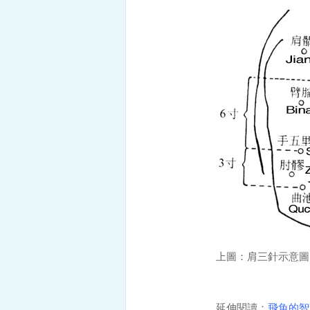
上圖：肩三針示意圖
延伸閱讀：
飛魚的智慧