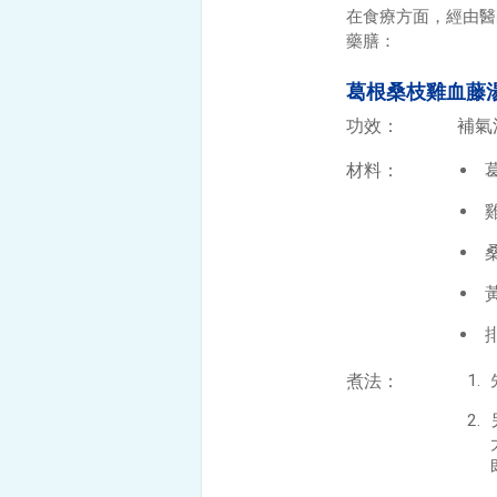
在食療方面，經由醫
藥膳：
葛根桑枝雞血藤
功效：
補氣
材料：
葛
桑
黃
煮法：