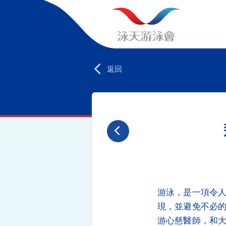
返回
游泳，是一項令
現，並避免不必
游心慈醫師，和