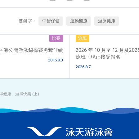
關鍵字：
中醫保健
運動醫療
游泳健康
比賽
泳班
6 香港公開游泳錦標賽勇奪佳績
2026 年 10 月至 12 月及202
泳班・現正接受報名
2016.8.3
2026.8.7
游得健康、游得快樂 (上)