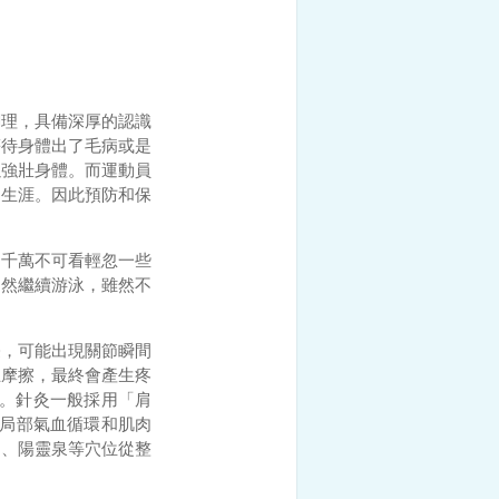
調理，具備深厚的認識
等待身體出了毛病或是
以強壯身體。而運動員
動生涯。因此預防和保
。千萬不可看輕忽一些
為然繼續游泳，雖然不
侵，可能出現關節瞬間
互摩擦，最終會產生疼
療。針灸一般採用「肩
善局部氣血循環和肌肉
口、陽靈泉等穴位從整