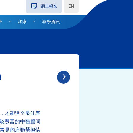
EN
網上報名
班
泳隊
報學資訊
)
，才能達至最佳表
驗豐富的中醫顧問
常見的肩頸勞損情