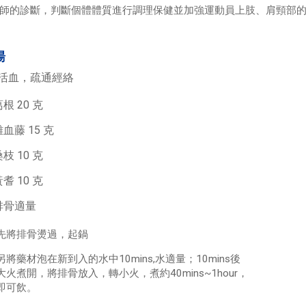
師的診斷，判斷個體體質進行調理保健並加強運動員上肢、肩頸部
湯
活血，疏通經絡
根 20 克
雞血藤 15 克
枝 10 克
耆 10 克
排骨適量
先將排骨燙過，起鍋
另將藥材泡在新到入的水中10mins,水適量；10mins後
大火煮開，將排骨放入，轉小火，煮約40mins~1hour，
即可飲。