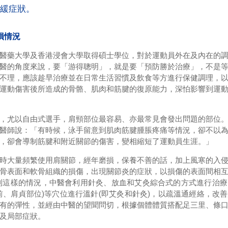
緩症狀。
損情況
醫藥大學及香港浸會大學取得碩士學位，對於運動員外在及內在的
醫的角度來說，要「游得聰明」，就是要「預防勝於治療」，不是
不理，應該趁早治療並在日常生活習慣及飲食等方進行保健調理，
運動傷害後所造成的骨骼、肌肉和筋腱的復原能力，深怕影響到運
。
，尤以自由式選手，肩頸部位最容易、亦最常見會發出問題的部位
醫師說：「有時候，泳手留意到肌肉筋腱腫脹疼痛等情況，卻不以
題，卻會導制筋腱和附近關節的傷害，變相縮短了運動員生涯。」
時大量頻繁使用肩關節，經年磨損，保養不善的話，加上風寒的入
骨表面和軟骨組織的損傷，出現關節炎的症狀，以損傷的表面間相
到這樣的情況，中醫會利用針灸、放血和艾灸綜合式的方式進行治
前、肩貞部位)等穴位進行溫針(即艾灸和針灸)，以疏溫通經絡，改
有的彈性，並經由中醫的望聞問切，根據個體體質搭配足三里、條
及局部症狀。