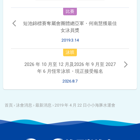
比賽
短池錦標賽奪屬會團體總亞軍・何南慧獲最佳
女泳員獎
2019.3.14
泳班
2026 年 10 月至 12 月及2026 年 9 月至 2027
年 6 月恆常泳班・現正接受報名
2026.8.7
首頁
›
泳會消息
›
最新消息
›
2019 年 4 月 22 日小小海豚水運會