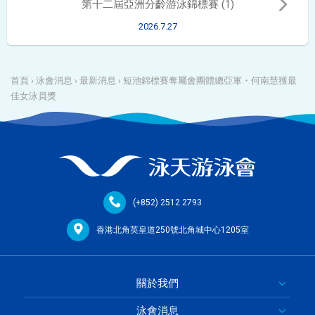
第十二屆亞洲分齡游泳錦標賽 (1)
2026.7.27
首頁
›
泳會消息
›
最新消息
›
短池錦標賽奪屬會團體總亞軍・何南慧獲最
佳女泳員獎
(+852) 2512 2793
香港北角英皇道250號北角城中心1205室
關於我們
泳會消息