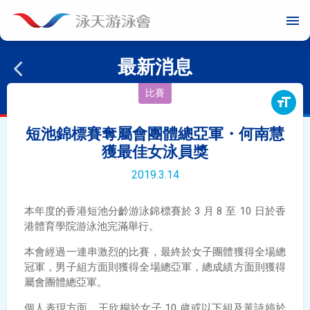
menu
最新消息
比賽
format_size
短池錦標賽奪屬會團體總亞軍・何南慧
獲最佳女泳員獎
2019.3.14
本年度的香港短池分齡游泳錦標賽於 3 月 8 至 10 日於香
港體育學院游泳池完滿舉行。
本會經過一連串激烈的比賽，最終於女子團體獲得全場總
冠軍，男子組方面則獲得全場總亞軍，總成績方面則獲得
屬會團體總亞軍。
個人表現方面，
王欣桐於女子 10 歲或以下組及黃詩婷於