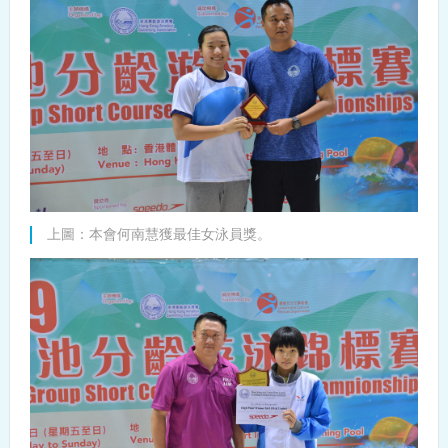
上圖：本會何南慧獲最佳女泳員獎。