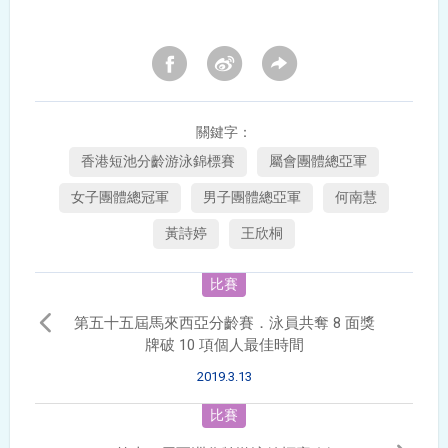
關鍵字：
香港短池分齡游泳錦標賽
屬會團體總亞軍
女子團體總冠軍
男子團體總亞軍
何南慧
黃詩婷
王欣桐
比賽
第五十五屆馬來西亞分齡賽．泳員共奪 8 面獎
牌破 10 項個人最佳時間
2019.3.13
比賽